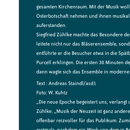
gesamten Kirchenraum. Mit der Musik wolle
Osterbotschaft nehmen und ihnen musikalisc
auferstanden.
Siegfried Zühlke machte das Besondere de
leitete nicht nur das Bläserensemble, son
entführte er die Besucher etwa in die Spät
Purcell erklingen. Die ersten 30 Minuten d
dann wagte sich das Ensemble in moderne 
Text : Andreas Staindl/asd1
Foto: W. Kuhtz
„Die neue Epoche begeistert uns, verlangt u
Zühlke. „Musik der Neuzeit ist ganz andere
offenbar reizvoller für das Publikum. Zu
erstmals, nachdem ein Werk von dem in Be