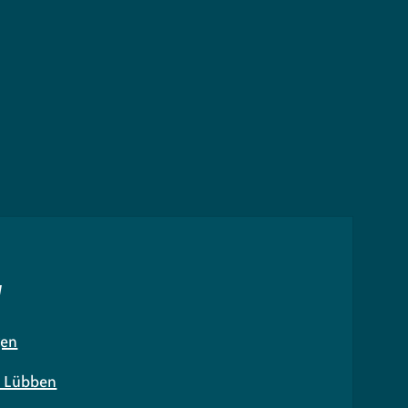
N
gen
n Lübben