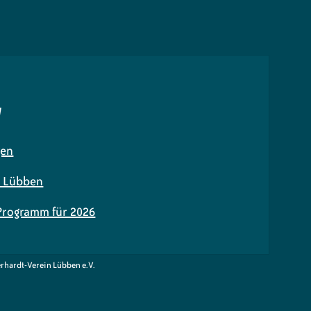
N
gen
n Lübben
 Programm für 2026
erhardt-Verein Lübben e.V.