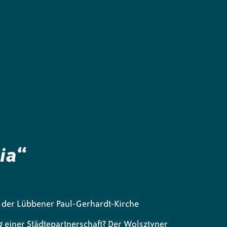
ia“
in der Lübbener Paul-Gerhardt-Kirche
g einer Städtepartnerschaft? Der Wolsztyner