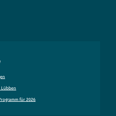
N
gen
n Lübben
 Programm für 2026