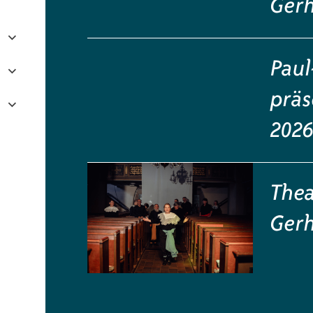
Gerh
Paul
präs
202
Thea
Gerh