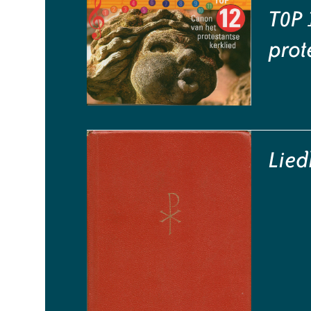
T0P 
prot
Lied