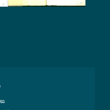
N
gen