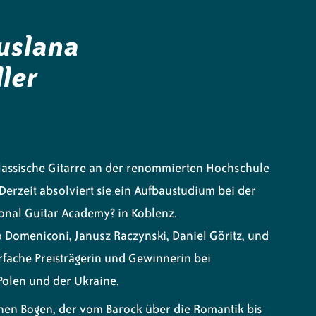
uslana
ler
klassische Gitarre an der renommierten Hochschule
. Derzeit absolviert sie ein Aufbaustudium bei der
ional Guitar Academy? in Koblenz.
 Domeniconi, Janusz Raczynski, Daniel Göritz, und
rfache Preisträgerin und Gewinnerin bei
Polen und der Ukraine.
inen Bogen, der vom Barock über die Romantik bis